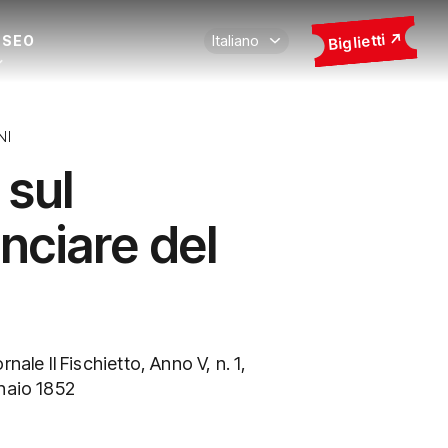
Biglietti
USEO
NI
a sul
nciare del
rnale Il Fischietto, Anno V, n. 1,
nnaio 1852