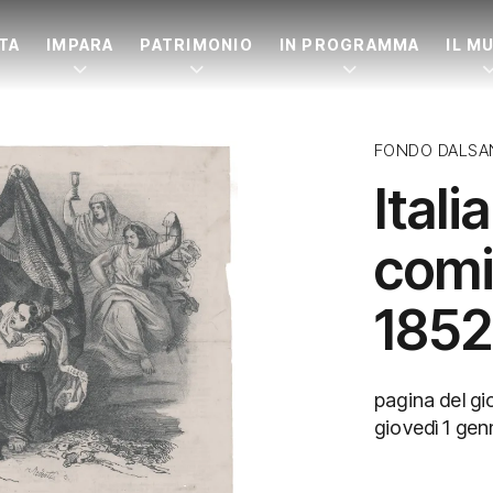
ITA
IMPARA
PATRIMONIO
IN PROGRAMMA
IL M
FONDO DALSA
Itali
comi
1852
pagina del gio
giovedì 1 ge