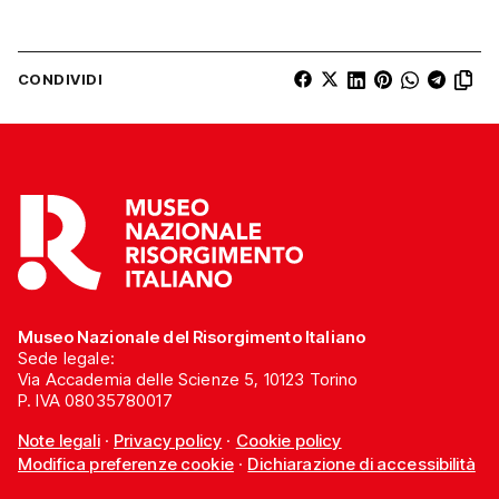
CONDIVIDI
Museo Nazionale del Risorgimento Italiano
Sede legale:
Via Accademia delle Scienze 5, 10123 Torino
P. IVA 08035780017
Note legali
·
Privacy policy
·
Cookie policy
Modifica preferenze cookie
·
Dichiarazione di accessibilità