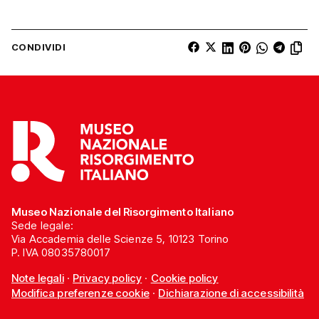
CONDIVIDI
Museo Nazionale del Risorgimento Italiano
Sede legale:
Via Accademia delle Scienze 5, 10123 Torino
P. IVA 08035780017
Note legali
·
Privacy policy
·
Cookie policy
Modifica preferenze cookie
·
Dichiarazione di accessibilità