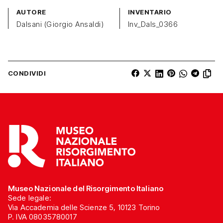
AUTORE
INVENTARIO
Dalsani (Giorgio Ansaldi)
Inv_Dals_0366
CONDIVIDI
Museo Nazionale del Risorgimento Italiano
Sede legale:
Via Accademia delle Scienze 5, 10123 Torino
P. IVA 08035780017