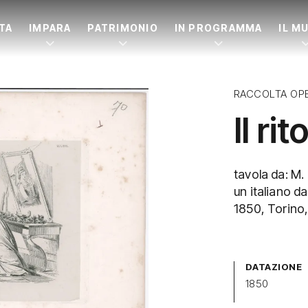
ITA
IMPARA
PATRIMONIO
IN PROGRAMMA
IL M
RACCOLTA OP
Il ri
tavola da: M.
un italiano d
1850, Torino,
DATAZIONE
1850