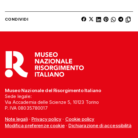
CONDIVIDI
Museo Nazionale del Risorgimento Italiano
Sede legale:
Via Accademia delle Scienze 5, 10123 Torino
P. IVA 08035780017
Note legali
·
Privacy policy
·
Cookie policy
Modifica preferenze cookie
·
Dichiarazione di accessibilità