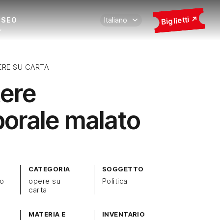
Biglietti
USEO
ERE SU CARTA
tere
orale malato
CATEGORIA
SOGGETTO
zo
opere su
Politica
carta
MATERIA E
INVENTARIO