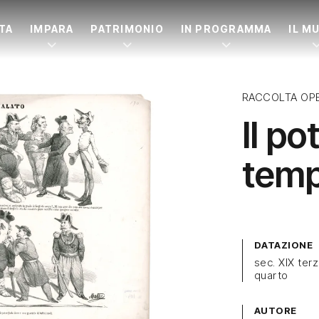
ITA
IMPARA
PATRIMONIO
IN PROGRAMMA
IL M
RACCOLTA OP
Il po
temp
DATAZIONE
sec. XIX ter
quarto
AUTORE