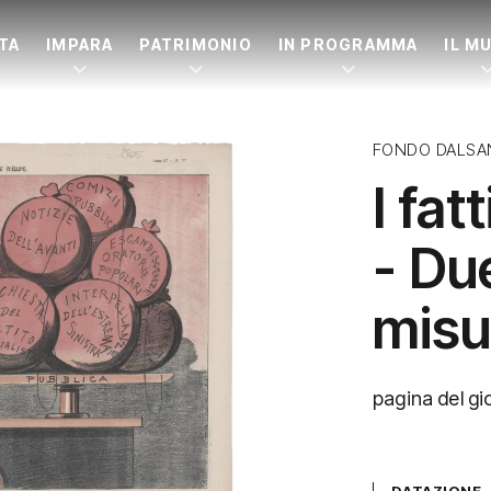
ITA
IMPARA
PATRIMONIO
IN PROGRAMMA
IL M
FONDO DALSA
I fat
- Du
misu
pagina del gio