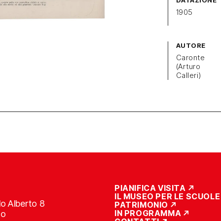
DATAZIONE
1905
AUTORE
Caronte
(Arturo
Calleri)
PIANIFICA VISITA
IL MUSEO PER LE SCUOLE
o Alberto 8
PATRIMONIO
IN PROGRAMMA
no