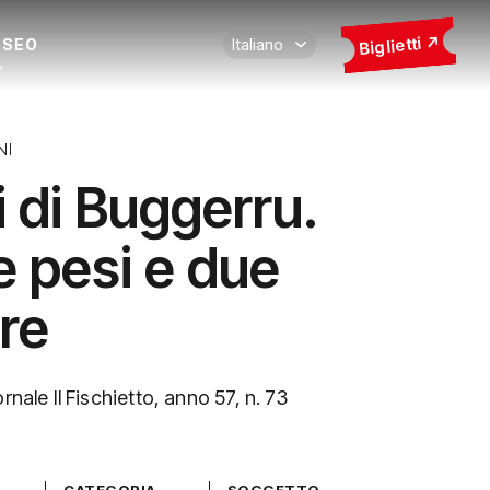
Biglietti
USEO
NI
ti di Buggerru.
e pesi e due
re
rnale Il Fischietto, anno 57, n. 73