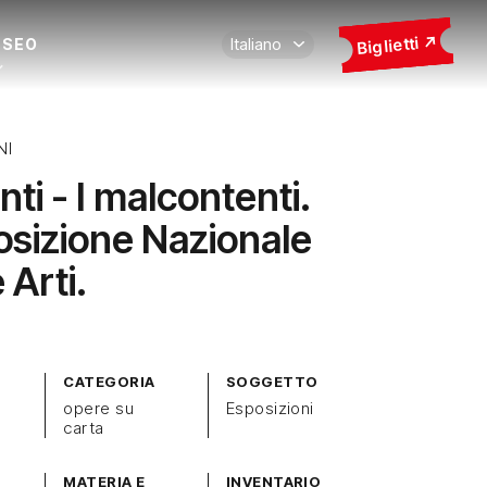
Biglietti
USEO
NI
nti - I malcontenti.
osizione Nazionale
 Arti.
CATEGORIA
SOGGETTO
opere su
Esposizioni
carta
MATERIA E
INVENTARIO