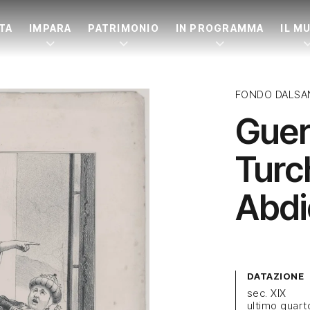
ITA
IMPARA
PATRIMONIO
IN PROGRAMMA
IL M
FONDO DALSA
Guer
Turc
Abdi
DATAZIONE
sec. XIX
ultimo quart