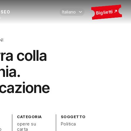
Biglietti
USEO
NI
ra colla
hia.
cazione
CATEGORIA
SOGGETTO
opere su
Politica
o
carta