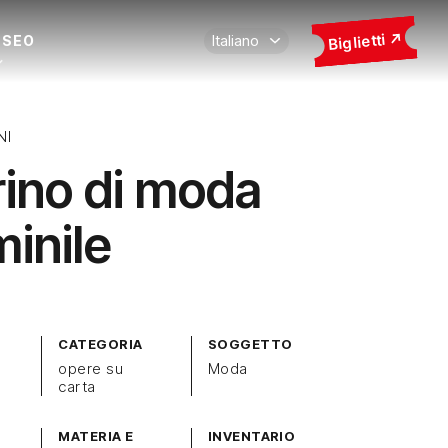
Biglietti
USEO
NI
rino di moda
inile
CATEGORIA
SOGGETTO
opere su
Moda
carta
MATERIA E
INVENTARIO