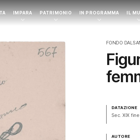
ITA
IMPARA
PATRIMONIO
IN PROGRAMMA
IL M
FONDO DALSA
Figu
femm
DATAZIONE
Sec. XIX fine
AUTORE