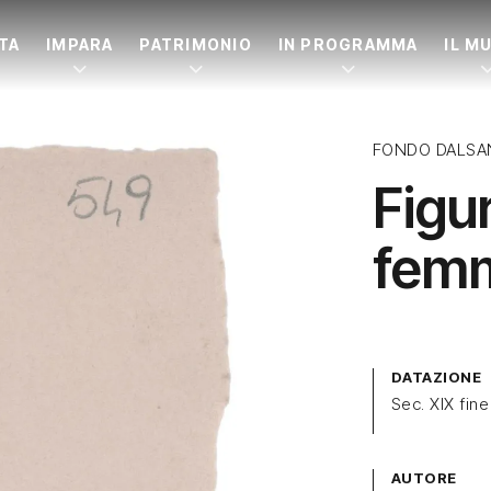
ITA
IMPARA
PATRIMONIO
IN PROGRAMMA
IL M
FONDO DALSA
Figu
femm
DATAZIONE
Sec. XIX fine
AUTORE