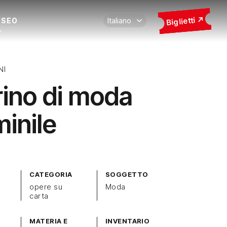
Biglietti
USEO
NI
rino di moda
inile
CATEGORIA
SOGGETTO
opere su
Moda
carta
MATERIA E
INVENTARIO