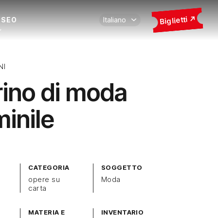
Biglietti
USEO
NI
rino di moda
inile
CATEGORIA
SOGGETTO
opere su
Moda
carta
MATERIA E
INVENTARIO