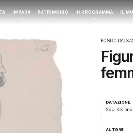
ITA
IMPARA
PATRIMONIO
IN PROGRAMMA
IL M
FONDO DALSA
Figu
femm
DATAZIONE
Sec. XIX fine
AUTORE