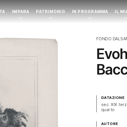
ITA
IMPARA
PATRIMONIO
IN PROGRAMMA
IL M
FONDO DALSA
Evoh
Bacc
DATAZIONE
sec. XIX ter
quarto
AUTORE