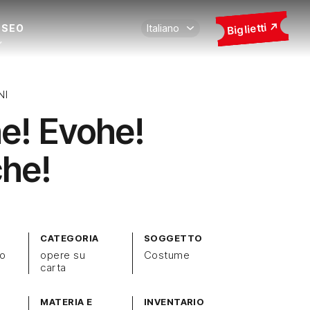
Biglietti
USEO
NI
e! Evohe!
he!
CATEGORIA
SOGGETTO
zo
opere su
Costume
carta
MATERIA E
INVENTARIO