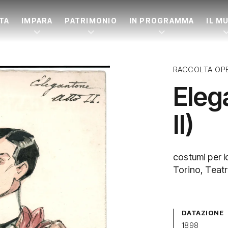
ITA
IMPARA
PATRIMONIO
IN PROGRAMMA
IL M
RACCOLTA OP
Eleg
II)
costumi per l
Torino, Teatr
DATAZIONE
1898