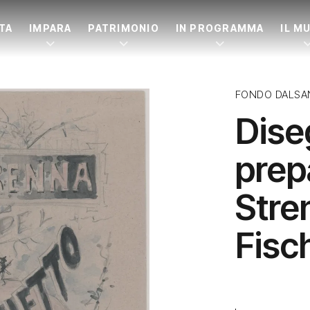
ITA
IMPARA
PATRIMONIO
IN PROGRAMMA
IL M
FONDO DALSA
Dise
prep
Stre
Fisc