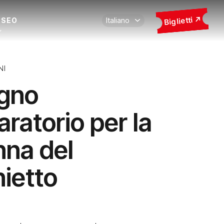
Biglietti
USEO
NI
gno
aratorio per la
nna del
hietto