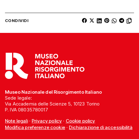
CONDIVIDI
Museo Nazionale del Risorgimento Italiano
Sede legale:
Via Accademia delle Scienze 5, 10123 Torino
P. IVA 08035780017
Note legali
·
Privacy policy
·
Cookie policy
Modifica preferenze cookie
·
Dichiarazione di accessibilità