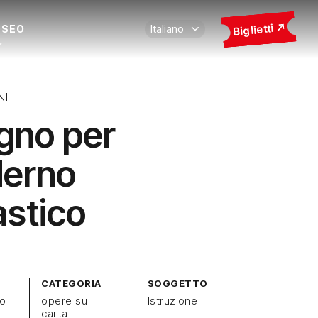
Biglietti
USEO
NI
gno per
erno
astico
CATEGORIA
SOGGETTO
mo
opere su
Istruzione
carta