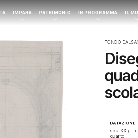
ITA
IMPARA
PATRIMONIO
IN PROGRAMMA
IL M
FONDO DALSA
Dise
quad
scol
DATAZIONE
sec. XX pri
quarto