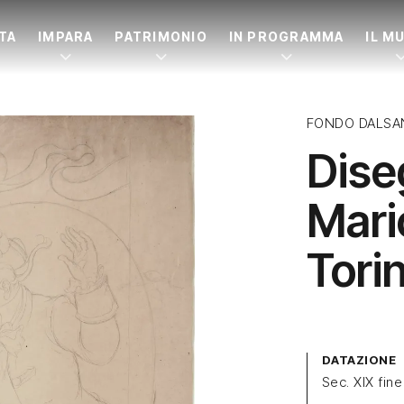
ITA
IMPARA
PATRIMONIO
IN PROGRAMMA
IL M
FONDO DALSA
Dise
Mari
Tori
DATAZIONE
Sec. XIX fine