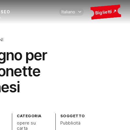
Biglietti
USEO
NI
gno per
onette
nesi
CATEGORIA
SOGGETTO
opere su
Pubblicità
carta