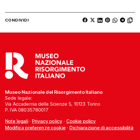
CONDIVIDI
Museo Nazionale del Risorgimento Italiano
Sede legale:
Via Accademia delle Scienze 5, 10123 Torino
P. IVA 08035780017
Note legali
·
Privacy policy
·
Cookie policy
Modifica preferenze cookie
·
Dichiarazione di accessibilità