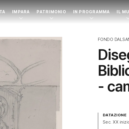
ITA
IMPARA
PATRIMONIO
IN PROGRAMMA
IL M
FONDO DALSA
Dise
Bibl
- ca
DATAZIONE
Sec. XX inizi