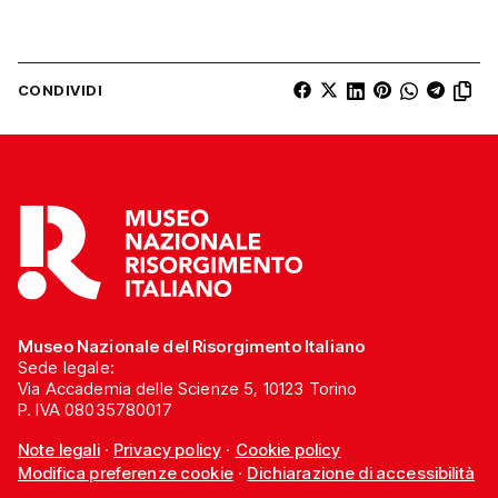
CONDIVIDI
Museo Nazionale del Risorgimento Italiano
Sede legale:
Via Accademia delle Scienze 5, 10123 Torino
P. IVA 08035780017
Note legali
·
Privacy policy
·
Cookie policy
Modifica preferenze cookie
·
Dichiarazione di accessibilità