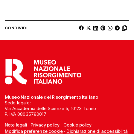
CONDIVIDI
Museo Nazionale del Risorgimento Italiano
Sede legale:
Via Accademia delle Scienze 5, 10123 Torino
P. IVA 08035780017
Note legali
·
Privacy policy
·
Cookie policy
Modifica preferenze cookie
·
Dichiarazione di accessibilità