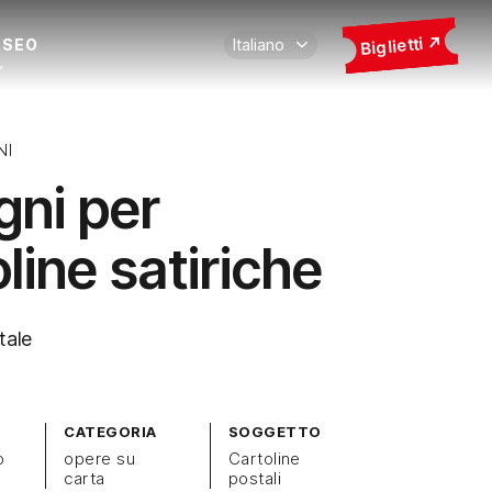
Biglietti
USEO
NI
gni per
line satiriche
tale
CATEGORIA
SOGGETTO
o
opere su
Cartoline
carta
postali