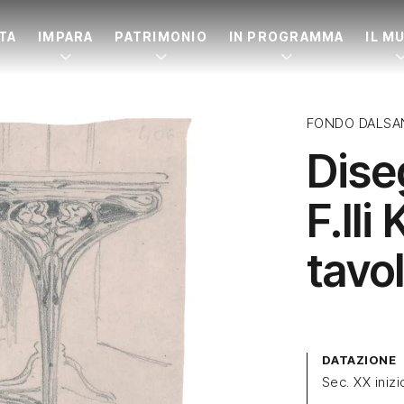
ITA
IMPARA
PATRIMONIO
IN PROGRAMMA
IL M
FONDO DALSA
Diseg
F.lli 
tavol
DATAZIONE
Sec. XX inizi