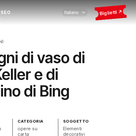
Biglietti
USEO
NI
ni di vaso di
Keller e di
ino di Bing
CATEGORIA
SOGGETTO
o
opere su
Elementi
carta
decorativi