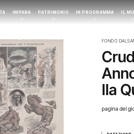
ITA
IMPARA
PATRIMONIO
IN PROGRAMMA
IL M
FONDO DALSA
Crud
Anno
IIa 
pagina del gi