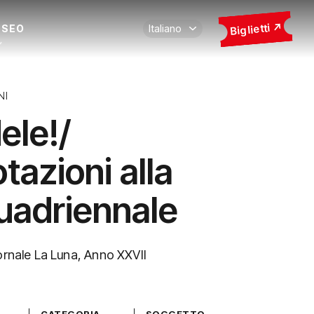
Biglietti
USEO
NI
ele!/
tazioni alla
Quadriennale
ornale La Luna, Anno XXVII