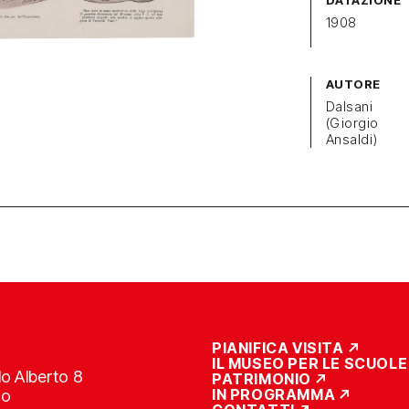
DATAZIONE
1908
AUTORE
Dalsani
(Giorgio
Ansaldi)
PIANIFICA VISITA
IL MUSEO PER LE SCUOLE
o Alberto 8
PATRIMONIO
IN PROGRAMMA
no