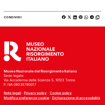
CONDIVIDI
Museo Nazionale del Risorgimento Italiano
Sede legale:
Via Accademia delle Scienze 5, 10123 Torino
P. IVA 08035780017
Note legali
·
Privacy policy
·
Cookie policy
Modifica preferenze cookie
·
Dichiarazione di accessibilità