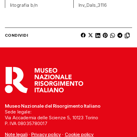
litografia b/n
Inv_Dals_3116
CONDIVIDI
Museo Nazionale del Risorgimento Italiano
Sede legale:
Via Accademia delle Scienze 5, 10123 Torino
P. IVA 08035780017
Note legali
·
Privacy policy
·
Cookie policy