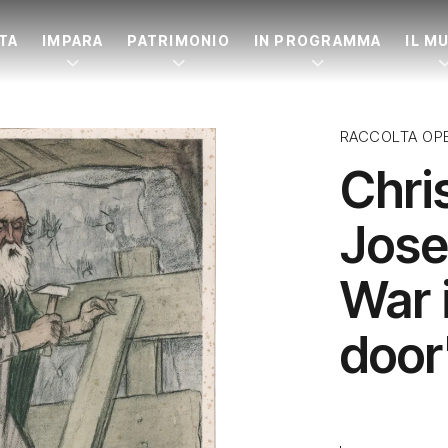
ITA
IMPARA
PATRIMONIO
IN PROGRAMMA
IL M
RACCOLTA OP
Chri
Jose
War 
door