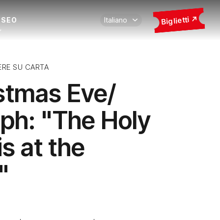
Biglietti
USEO
ERE SU CARTA
stmas Eve/
ph: "The Holy
is at the
"