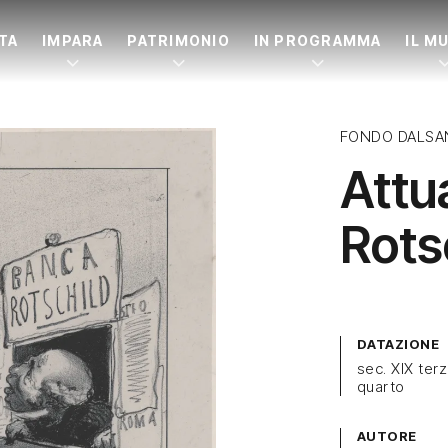
ITA
IMPARA
PATRIMONIO
IN PROGRAMMA
IL M
FONDO DALSA
Attu
Rots
DATAZIONE
sec. XIX ter
quarto
AUTORE