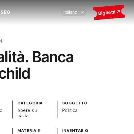
Biglietti
USEO
NI
alità. Banca
child
CATEGORIA
SOGGETTO
zo
opere su
Politica
carta
MATERIA E
INVENTARIO