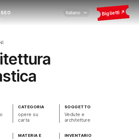
Biglietti
USEO
NI
itettura
astica
CATEGORIA
SOGGETTO
zo
opere su
Vedute e
carta
architetture
MATERIA E
INVENTARIO