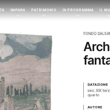
ITA
IMPARA
PATRIMONIO
IN PROGRAMMA
IL M
FONDO DALSA
Arch
fant
DATAZIONE
sec. XIX ter
quarto
AUTORE