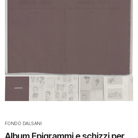
FONDO DALSANI
Album Epigrammi e schizzi per