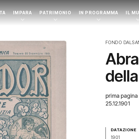
ITA
IMPARA
PATRIMONIO
IN PROGRAMMA
IL M
FONDO DALSA
Abrad
della
prima pagina 
25.12.1901
DATAZIONE
1901