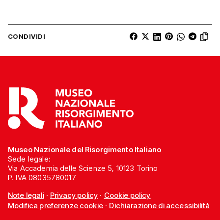
CONDIVIDI
Museo Nazionale del Risorgimento Italiano
Sede legale:
Via Accademia delle Scienze 5, 10123 Torino
P. IVA 08035780017
Note legali
·
Privacy policy
·
Cookie policy
Modifica preferenze cookie
·
Dichiarazione di accessibilità