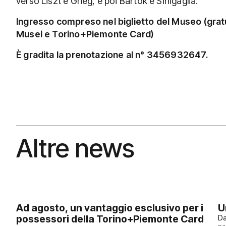
verso Liszt e Grieg, e poi Bartòk e Sinigaglia.
Ingresso compreso nel biglietto del Museo (gra
Musei e Torino+Piemonte Card)
È gradita la prenotazione al n° 3456932647.
Altre news
Ad agosto, un vantaggio esclusivo per i
U
possessori della Torino+Piemonte Card
Da