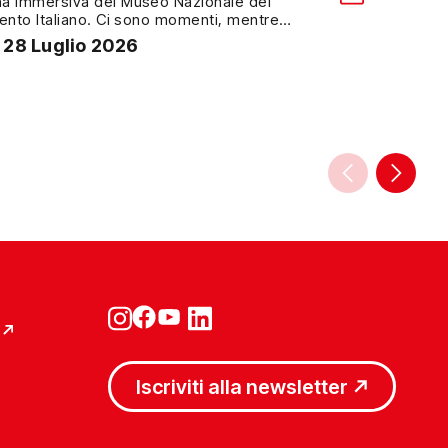
 immersiva del Museo Nazionale del
ento Italiano. Ci sono momenti, mentre
o distratti sotto i portici di Via Po, in cui la
28 Luglio 2026
ette di essere un semplice sfondo. Tra il
 di uno schermo e il passo frettoloso verso un
mento, una domanda appare […]
Iscriviti alla newsletter