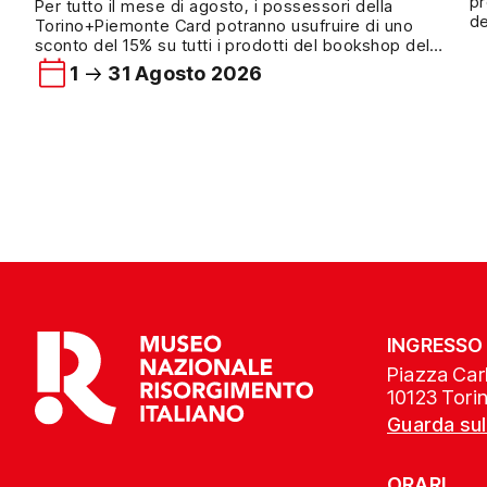
pr
Per tutto il mese di agosto, i possessori della
de
Torino+Piemonte Card potranno usufruire di uno
de
sconto del 15% su tutti i prodotti del bookshop del
UG
Museo Nazionale del Risorgimento Italiano.
1
31 Agosto 2026
Ge
L’agevolazione è valida sull’intera selezione di libri e
ed
oggettistica disponibile presso il bookshop del Museo
ed è riservata ai visitatori che presenteranno una
Torino+Piemonte Card […]
INGRESSO
Piazza Carl
10123 Tori
Guarda su
ORARI