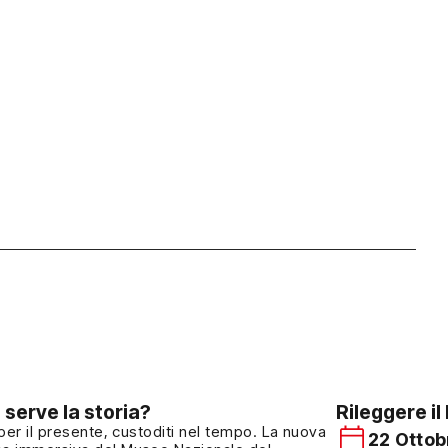
 serve la storia?
Rileggere i
per il presente, custoditi nel tempo. La nuova
22 Ottob