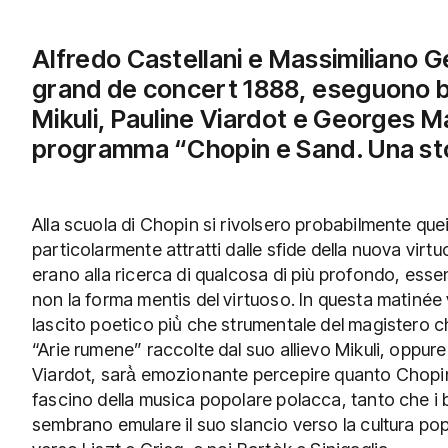
Alfredo Castellani e Massimiliano 
grand de concert 1888,
eseguono br
Mikuli, Pauline Viardot e Georges 
programma “Chopin e Sand. Una sto
Alla scuola di Chopin si rivolsero probabilmente que
particolarmente attratti dalle sfide della nuova virt
erano alla ricerca di qualcosa di più profondo, esse
non la forma mentis del virtuoso. In questa matiné
lascito poetico più̀ che strumentale del magistero c
“Arie rumene” raccolte dal suo allievo Mikuli, oppur
Viardot, sarà̀ emozionante percepire quanto Chopin
fascino della musica popolare polacca, tanto che i bra
sembrano emulare il suo slancio verso la cultura pop