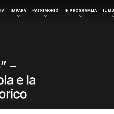
ITA
IMPARA
PATRIMONIO
IN PROGRAMMA
IL M
o” –
la e la
lorico