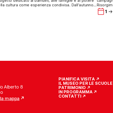
ogetto dedicato ai bambini, alle famiglie e al potere
campagna
lla cultura come esperienza condivisa. Dall’autunno
Risorgim
l 2024, il Museo collabora al “Progetto Musei per
camminiam
1
I” nato dal cuore e dall’esperienza di Unione
città sm
nitori Italiani contro il tumore nei bambini e dal team
riflesso
ucativo di Casa UGI […]
appunta
PIANIFICA VISITA
IL MUSEO PER LE SCUOLE
o Alberto 8
PATRIMONIO
IN PROGRAMMA
no
CONTATTI
lla mappa