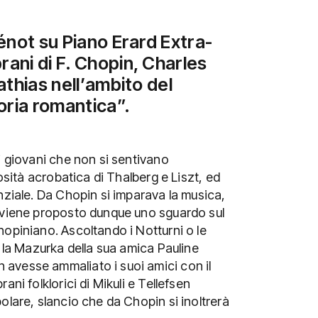
Génot
su Piano Erard Extra-
ani di F. Chopin, Charles
Mathias
nell’ambito del
ria romantica”
.
i giovani che non si sentivano
uosità acrobatica di Thalberg e Liszt, ed
nziale. Da Chopin si imparava la musica,
e viene proposto dunque uno sguardo sul
hopiniano. Ascoltando i Notturni o le
e la Mazurka della sua amica Pauline
 avesse ammaliato i suoi amici con il
ni folklorici di Mikuli e Tellefsen
olare, slancio che da Chopin si inoltrerà