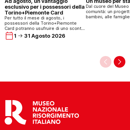
Ad agosto, un vantaggio
Un museo per sta
esclusivo per i possessori della
Dal cuore del Museo 
comunità: un progett
Torino+Piemonte Card
bambini, alle famiglie
Per tutto il mese di agosto, i
cultura come esperie
possessori della Torino+Piemonte
Dall’autunno del 2024
Card potranno usufruire di uno sconto
collabora al “Proget
del 15% su tutti i prodotti del
1
31 Agosto 2026
nato dal cuore e dall
bookshop del Museo Nazionale del
Unione Genitori Italia
Risorgimento Italiano. L’agevolazione
nei bambini e dal te
è valida sull’intera selezione di libri e
Casa UGI […]
oggettistica disponibile presso il
bookshop del Museo ed è riservata ai
visitatori che presenteranno una
Torino+Piemonte Card […]