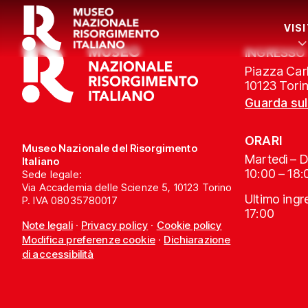
VIS
INGRESSO
Piazza Carl
10123 Tori
Guarda su
ORARI
Museo Nazionale del Risorgimento
Martedì – 
Italiano
10:00 – 18:
Sede legale:
Via Accademia delle Scienze 5, 10123 Torino
Ultimo ing
P. IVA 08035780017
17:00
Note legali
·
Privacy policy
·
Cookie policy
Modifica preferenze cookie
·
Dichiarazione
di accessibilità