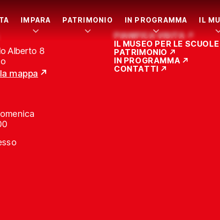
ITA
IMPARA
PATRIMONIO
IN PROGRAMMA
IL M
PIANIFICA VISITA
IL MUSEO PER LE SCUOLE
o Alberto 8
PATRIMONIO
IN PROGRAMMA
no
CONTATTI
lla mappa
Domenica
00
resso