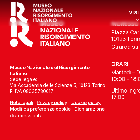
VIS
INGRESSO
Piazza Carl
10123 Tori
Guarda su
ORARI
Museo Nazionale del Risorgimento
Martedì – 
Italiano
10:00 – 18:
Sede legale:
Via Accademia delle Scienze 5, 10123 Torino
Ultimo ing
P. IVA 08035780017
17:00
Note legali
·
Privacy policy
·
Cookie policy
Modifica preferenze cookie
·
Dichiarazione
di accessibilità