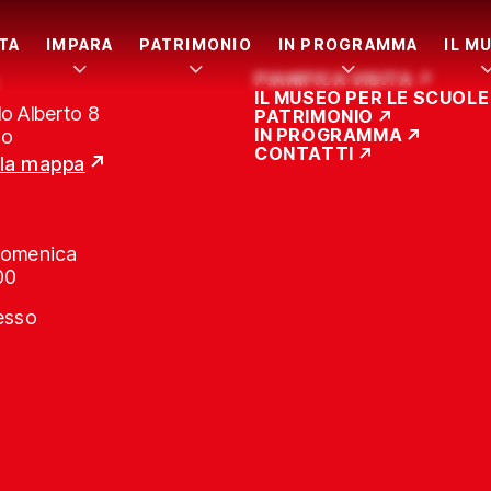
ITA
IMPARA
PATRIMONIO
IN PROGRAMMA
IL M
PIANIFICA VISITA
IL MUSEO PER LE SCUOLE
o Alberto 8
PATRIMONIO
IN PROGRAMMA
no
CONTATTI
lla mappa
Domenica
00
resso