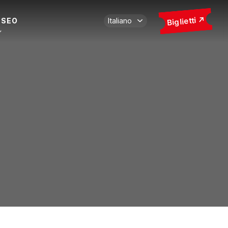
Biglietti
USEO