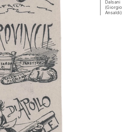
Dalsani
(Giorgio
Ansaldi)