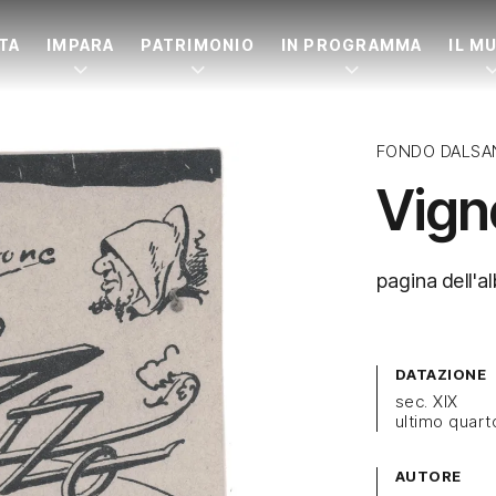
ITA
IMPARA
PATRIMONIO
IN PROGRAMMA
IL M
FONDO DALSA
Vign
pagina dell'al
DATAZIONE
sec. XIX
ultimo quart
AUTORE