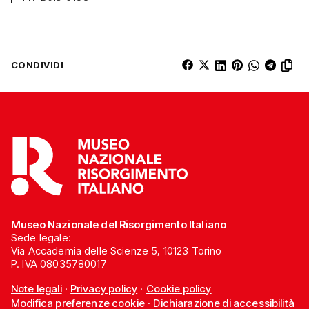
CONDIVIDI
Museo Nazionale del Risorgimento Italiano
Sede legale:
Via Accademia delle Scienze 5, 10123 Torino
P. IVA 08035780017
Note legali
·
Privacy policy
·
Cookie policy
Modifica preferenze cookie
·
Dichiarazione di accessibilità