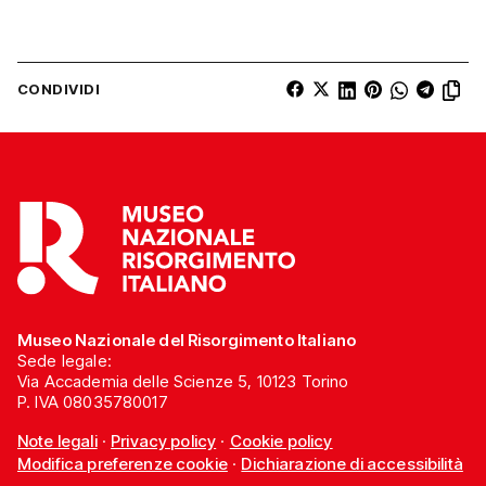
CONDIVIDI
Museo Nazionale del Risorgimento Italiano
Sede legale:
Via Accademia delle Scienze 5, 10123 Torino
P. IVA 08035780017
Note legali
·
Privacy policy
·
Cookie policy
Modifica preferenze cookie
·
Dichiarazione di accessibilità