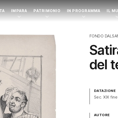
ITA
IMPARA
PATRIMONIO
IN PROGRAMMA
IL M
FONDO DALSA
Sati
del t
DATAZIONE
Sec. XIX fine
AUTORE