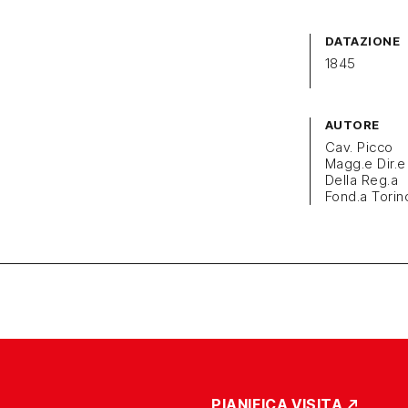
DATAZIONE
1845
AUTORE
Cav. Picco
Magg.e Dir.e
Della Reg.a
Fond.a Torin
PIANIFICA VISITA