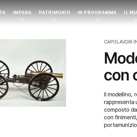
ITA
IMPARA
PATRIMONIO
IN PROGRAMMA
IL M
CAPOLAVORI I
Model
con 
Il modellino, 
rappresenta u
composto da 
con finiment
portamunizion