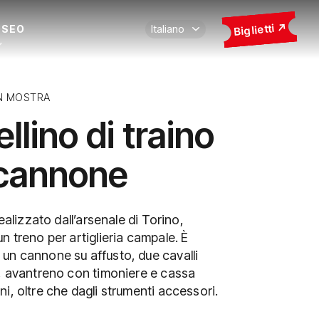
Biglietti
USEO
N MOSTRA
lino di traino
cannone
realizzato dall’arsenale di Torino,
n treno per artiglieria campale. È
un cannone su affusto, due cavalli
i, avantreno con timoniere e cassa
i, oltre che dagli strumenti accessori.