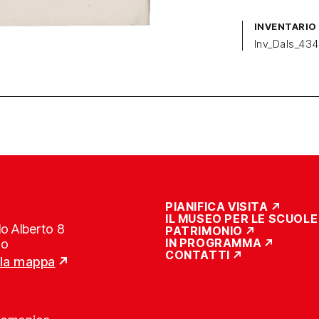
INVENTARIO
Inv_Dals_43
PIANIFICA VISITA
IL MUSEO PER LE SCUOLE
o Alberto 8
PATRIMONIO
IN PROGRAMMA
no
CONTATTI
lla mappa