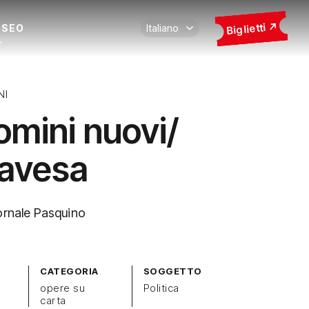
Biglietti
USEO
NI
omini nuovi/
avesa
ornale Pasquino
CATEGORIA
SOGGETTO
opere su
Politica
carta