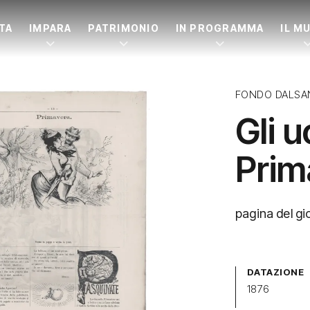
ITA
IMPARA
PATRIMONIO
IN PROGRAMMA
IL M
FONDO DALSA
Gli u
Prim
pagina del gi
DATAZIONE
1876