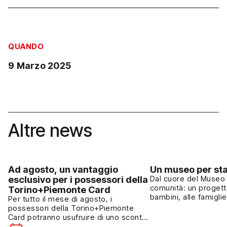
QUANDO
9 Marzo 2025
Altre news
Ad agosto, un vantaggio
Un museo per sta
esclusivo per i possessori della
Dal cuore del Museo 
comunità: un progett
Torino+Piemonte Card
bambini, alle famiglie
Per tutto il mese di agosto, i
cultura come esperie
possessori della Torino+Piemonte
Dall’autunno del 2024
Card potranno usufruire di uno sconto
collabora al “Proget
del 15% su tutti i prodotti del