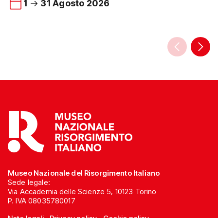
1
31 Agosto 2026
nato dal cuore e dall
bookshop del Museo Nazionale del
Unione Genitori Italia
Risorgimento Italiano. L’agevolazione
nei bambini e dal te
è valida sull’intera selezione di libri e
Casa UGI […]
oggettistica disponibile presso il
bookshop del Museo ed è riservata ai
visitatori che presenteranno una
Torino+Piemonte Card […]
Museo Nazionale del Risorgimento Italiano
Sede legale:
Via Accademia delle Scienze 5, 10123 Torino
P. IVA 08035780017