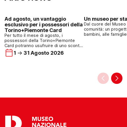
Ad agosto, un vantaggio
Un museo per sta
esclusivo per i possessori della
Dal cuore del Museo 
comunità: un progett
Torino+Piemonte Card
bambini, alle famiglie
Per tutto il mese di agosto, i
cultura come esperie
possessori della Torino+Piemonte
Dall’autunno del 2024
Card potranno usufruire di uno sconto
collabora al “Proget
del 15% su tutti i prodotti del
1
31 Agosto 2026
nato dal cuore e dall
bookshop del Museo Nazionale del
Unione Genitori Italia
Risorgimento Italiano. L’agevolazione
nei bambini e dal te
è valida sull’intera selezione di libri e
Casa UGI […]
oggettistica disponibile presso il
bookshop del Museo ed è riservata ai
visitatori che presenteranno una
Torino+Piemonte Card […]