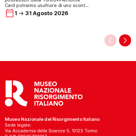
Dall’autunno del 2024
Card potranno usufruire di uno sconto
collabora al “Proget
del 15% su tutti i prodotti del
1
31 Agosto 2026
nato dal cuore e dall
bookshop del Museo Nazionale del
Unione Genitori Italia
Risorgimento Italiano. L’agevolazione
nei bambini e dal te
è valida sull’intera selezione di libri e
Casa UGI […]
oggettistica disponibile presso il
bookshop del Museo ed è riservata ai
visitatori che presenteranno una
Torino+Piemonte Card […]
Museo Nazionale del Risorgimento Italiano
Sede legale:
Via Accademia delle Scienze 5, 10123 Torino