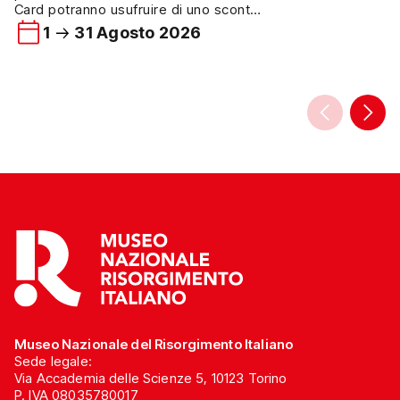
Dall’autunno del 2024
Card potranno usufruire di uno sconto
collabora al “Proget
del 15% su tutti i prodotti del
1
31 Agosto 2026
nato dal cuore e dall
bookshop del Museo Nazionale del
Unione Genitori Italia
Risorgimento Italiano. L’agevolazione
nei bambini e dal te
è valida sull’intera selezione di libri e
Casa UGI […]
oggettistica disponibile presso il
bookshop del Museo ed è riservata ai
visitatori che presenteranno una
Torino+Piemonte Card […]
Museo Nazionale del Risorgimento Italiano
Sede legale:
Via Accademia delle Scienze 5, 10123 Torino
P. IVA 08035780017