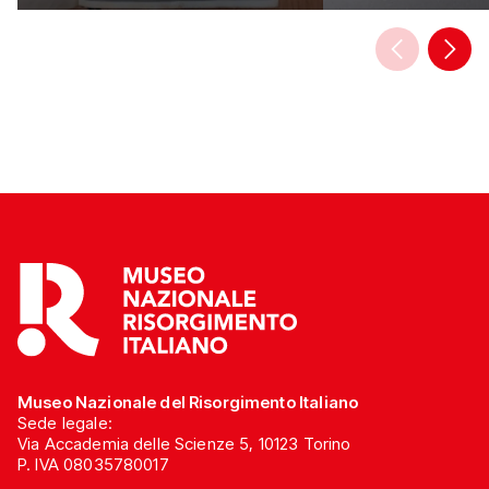
Museo Nazionale del Risorgimento Italiano
Sede legale:
Via Accademia delle Scienze 5, 10123 Torino
P. IVA 08035780017